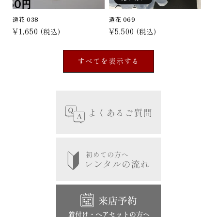
造花 038
造花 069
通
¥1,650
通
¥5,500
(税込)
(税込)
常
常
価
価
すべてを表示する
格
格