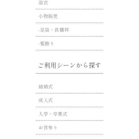
浴衣
小物販売
-足袋・長襦袢
-髪飾り
ご利用シーンから探す
結婚式
成人式
入学・卒業式
お宮参り