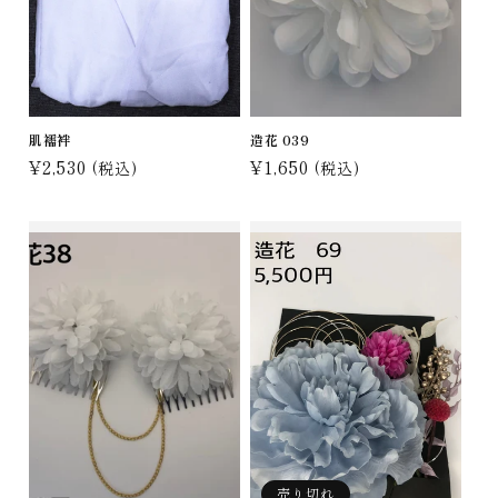
肌襦袢
造花 039
通
¥2,530
通
¥1,650
(税込)
(税込)
常
常
価
価
格
格
売り切れ