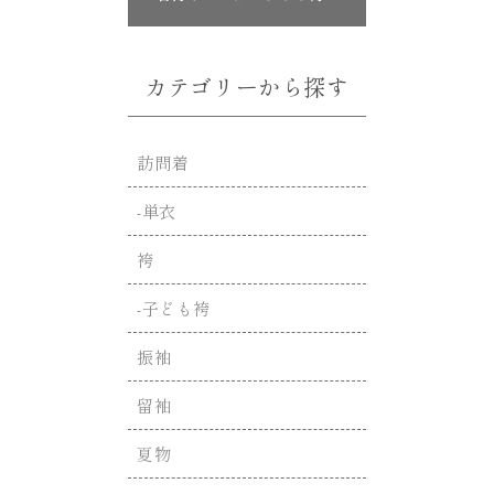
カテゴリーから探す
訪問着
-単衣
袴
-子ども袴
振袖
留袖
夏物