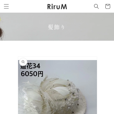
カ
コンテ
ンツに
ー
進む
ト
髪飾り
商品情
報にス
キップ