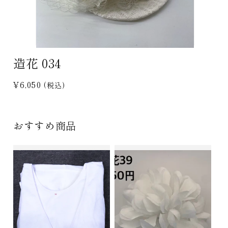
モ
造花 034
ー
ダ
ル
通
¥6,050
(税込)
で
常
メ
デ
価
ィ
格
おすすめ商品
ア
(1)
を
開
く