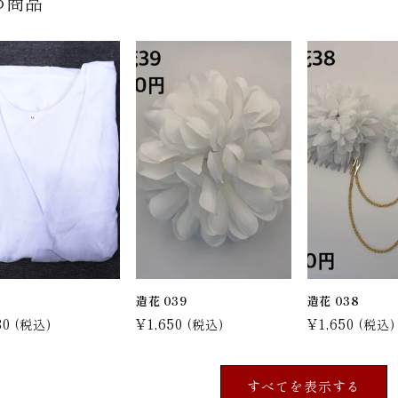
め商品
袢
造花 039
造花 038
30
通
¥1,650
通
¥1,650
(税込)
(税込)
(税込)
常
常
価
価
すべてを表示する
格
格