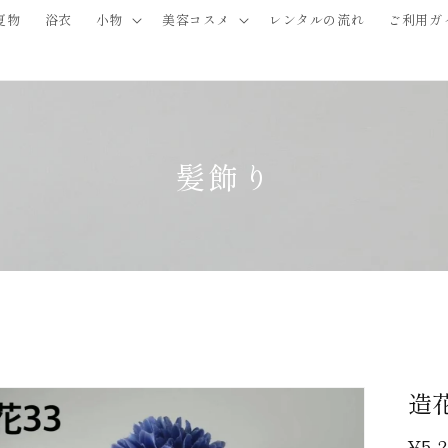
夏物
浴衣
小物
美容コスメ
レンタルの流れ
ご利用ガ
髪飾り
品情
造花
にス
ップ
通
¥5,