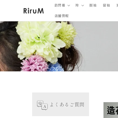
コンテ
訪問着
袴
振袖
留袖
ンツに
進む
店舗情報
商
報
キ