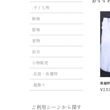
おすす
メ
-子ども袴
デ
ィ
ア
振袖
(1)
を
留袖
開
く
夏物
浴衣
小物販売
-足袋・長襦袢
肌襦
-髪飾り
通
¥2,5
常
価
ご利用シーンから探す
格