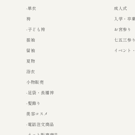
-単衣
成人式
袴
入学・卒
-子ども袴
お宮参り
振袖
七五三参
留袖
イベント
夏物
浴衣
小物販売
-足袋・長襦袢
-髪飾り
美容コスメ
-電話注文商品
-ネット販売商品