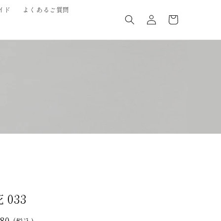
ロ
カ
イド
よくあるご質問
グ
ー
イ
ト
ン
 033
280