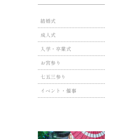
結婚式
成人式
入学・卒業式
お宮参り
七五三参り
イベント・催事