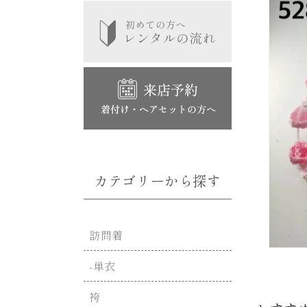
カテゴリーから探す
訪問着
モ
-単衣
ー
ダ
ル
袴
で