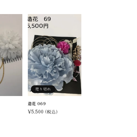
売り切れ
造花 069
通
¥5,500
(税込)
常
価
格