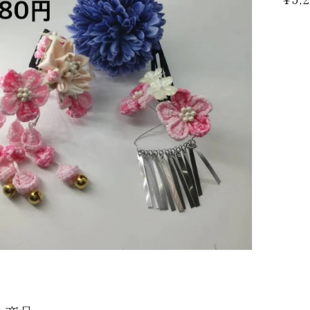
常
価
格