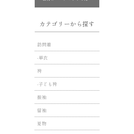
カテゴリーから探す
訪問着
-単衣
袴
-子ども袴
振袖
留袖
夏物