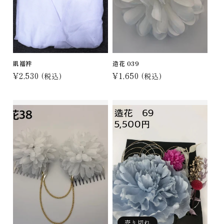
肌襦袢
造花 039
通
¥2,530
通
¥1,650
(税込)
(税込)
常
常
価
価
格
格
売り切れ