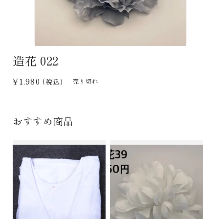
モ
造花 022
ー
ダ
ル
通
¥1,980
(税込)
売り切れ
で
常
メ
デ
価
ィ
格
おすすめ商品
ア
(1)
を
開
く