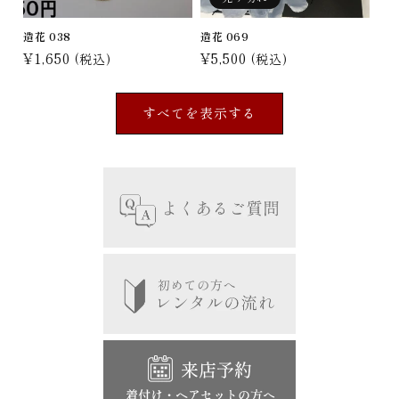
造花 038
造花 069
通
¥1,650
通
¥5,500
(税込)
(税込)
常
常
価
価
すべてを表示する
格
格