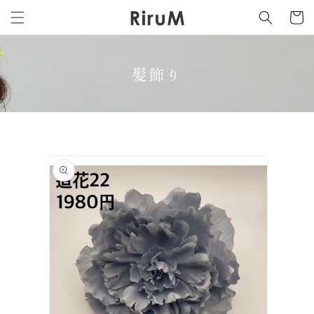
カ
コンテ
ンツに
ー
進む
ト
髪飾り
商品情
報にス
キップ