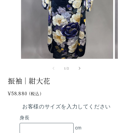
モ
モ
ー
ー
の
1
/
2
ダ
ダ
ル
ル
振袖 | 紺大花
で
で
メ
メ
デ
デ
通
¥58,880
(税込)
ィ
ィ
常
ア
ア
お客様のサイズを入力してください
価
(1)
(2)
を
を
格
身長
開
開
く
く
cm