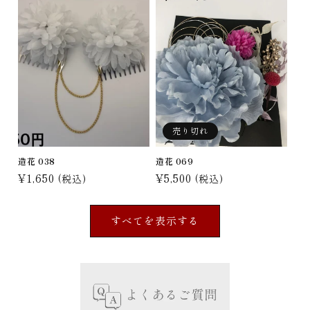
売り切れ
造花 038
造花 069
通
¥1,650
通
¥5,500
(税込)
(税込)
常
常
価
価
すべてを表示する
格
格