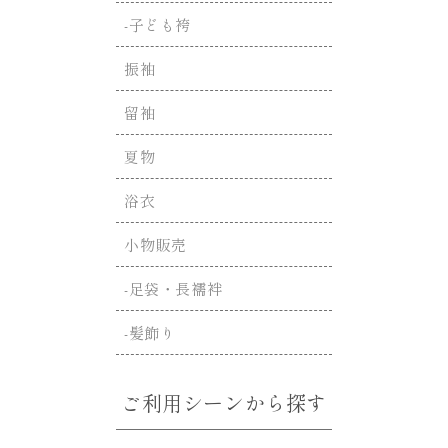
-子ども袴
振袖
留袖
夏物
浴衣
小物販売
-足袋・長襦袢
-髪飾り
ご利用シーンから探す