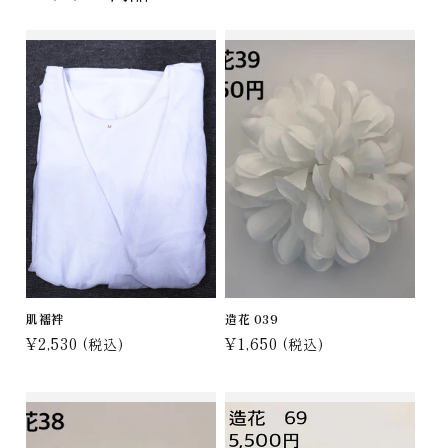
肌襦袢
造花 039
通
¥2,530
通
¥1,650
(税込)
(税込)
常
常
価
価
格
格