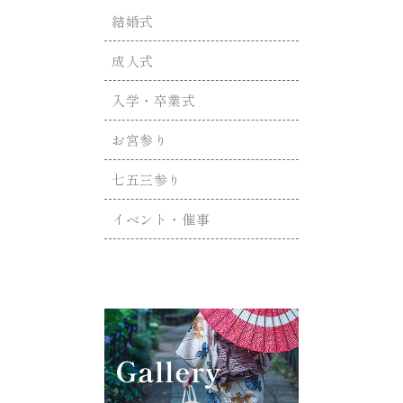
結婚式
成人式
入学・卒業式
お宮参り
七五三参り
イベント・催事