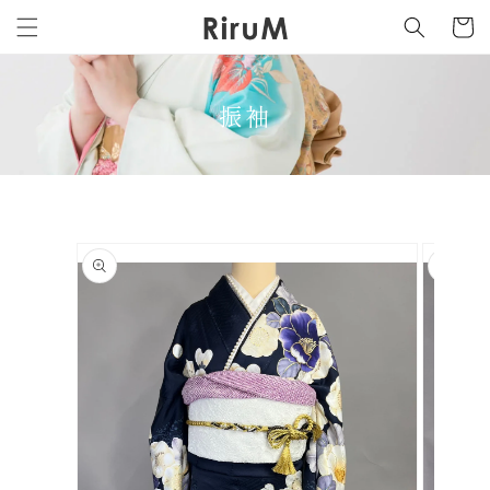
カ
コンテ
ンツに
ー
進む
ト
振袖
商品情
報にス
キップ