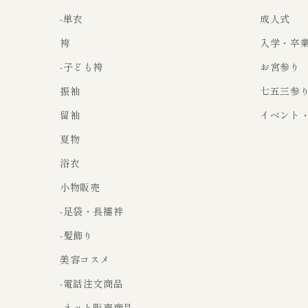
-単衣
成人式
袴
入学・卒
-子ども袴
お宮参り
振袖
七五三参
留袖
イベント
夏物
浴衣
小物販売
-足袋・長襦袢
-髪飾り
美容コスメ
-電話注文商品
-ネット販売商品