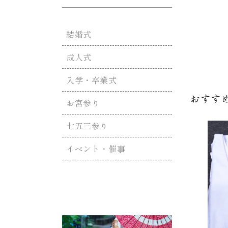
ィ
ア
(2)
を
結婚式
開
く
成人式
入学・卒業式
おすす
お宮参り
七五三参り
イベント・催事