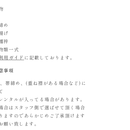
物
締め
揚げ
襦袢
物類一式
利用ガイド
に記載しております。
意事項
帯、帯締め、(重ね襟がある場合など)に
て
レンタルが入ってる場合があります。
場合はスタッフ側で選ばせて頂く場合
りますのであらかじめご了承頂けます
お願い致します。