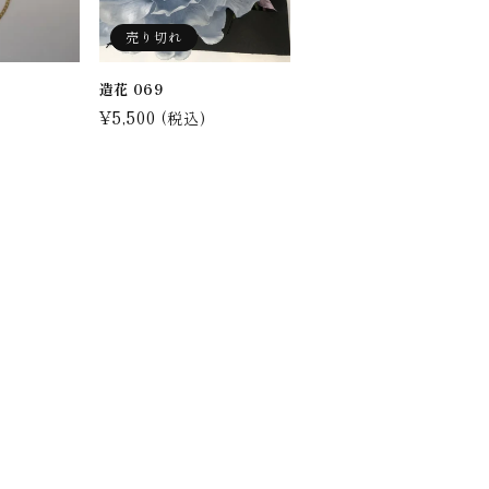
売り切れ
造花 069
通
¥5,500
(税込)
常
価
格