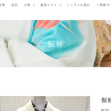
夏物
浴衣
小物
美容コスメ
レンタルの流れ
ご利用ガ
振袖
品情
振袖
にス
ップ
通
¥27