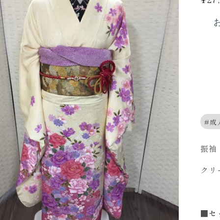
常
価
格
成
振袖
クリ
■セ