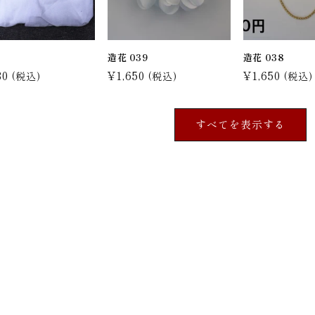
袢
造花 039
造花 038
30
通
¥1,650
通
¥1,650
(税込)
(税込)
(税込)
常
常
価
価
すべてを表示する
格
格