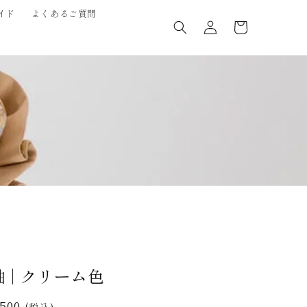
ロ
カ
イド
よくあるご質問
グ
ー
イ
ト
ン
 | クリーム色
,500