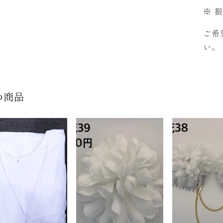
※ 
ご希
い。
め商品