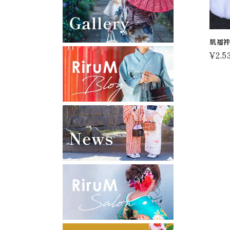
肌襦
通
¥2,5
常
価
格