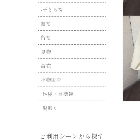
-子ども袴
モ
振袖
ー
ダ
ル
留袖
で
メ
夏物
デ
ィ
ア
浴衣
(1)
を
小物販売
開
く
-足袋・長襦袢
モ
-髪飾り
ー
ダ
ル
で
メ
ご利用シーンから探す
デ