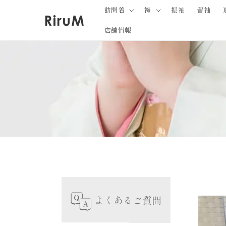
コンテ
訪問着
袴
振袖
留袖
ンツに
進む
店舗情報
商
報
キ