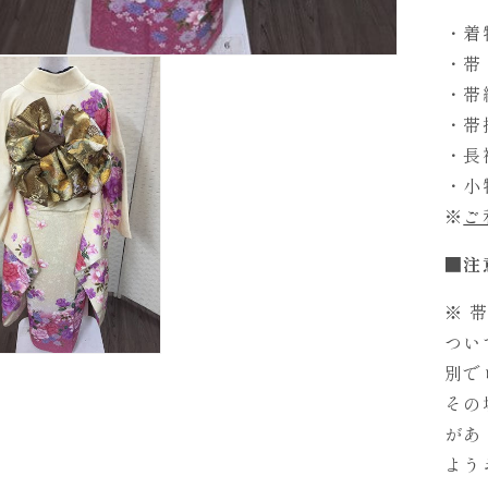
・着
・帯
・帯
・帯
・長
・小
※
ご
■注
※ 
つい
別で
その
があ
よう