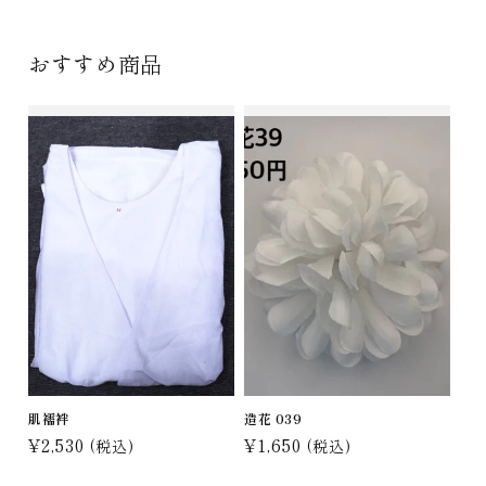
数
数
量
量
おすすめ商品
を
を
減
増
ら
や
す
す
肌襦袢
造花 039
通
¥2,530
通
¥1,650
(税込)
(税込)
常
常