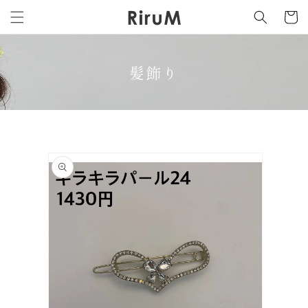
カ
コンテ
ンツに
ー
進む
ト
髪飾り
商品情
報にス
キップ