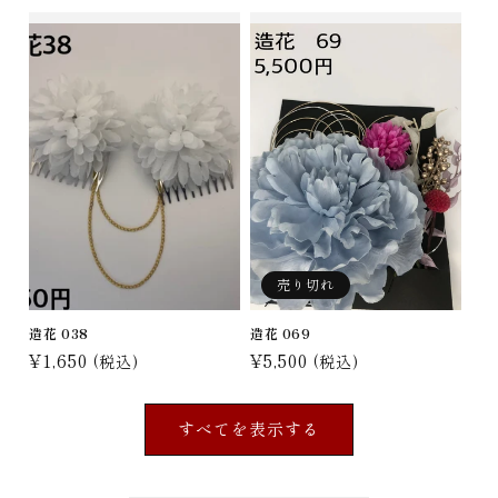
価
価
格
格
売り切れ
造花 038
造花 069
通
¥1,650
通
¥5,500
(税込)
(税込)
常
常
価
価
すべてを表示する
格
格