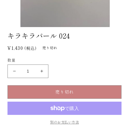
モ
キラキラパール 024
ー
ダ
ル
通
¥1,430
(税込)
売り切れ
で
常
メ
デ
数量
価
ィ
格
ア
キ
キ
(1)
を
ラ
ラ
開
キ
キ
く
売り切れ
ラ
ラ
パ
パ
ー
ー
ル
ル
024
024
別のお支払い方法
の
の