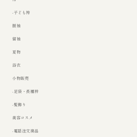
-子ども袴
振袖
留袖
夏物
浴衣
小物販売
-足袋・長襦袢
-髪飾り
美容コスメ
-電話注文商品