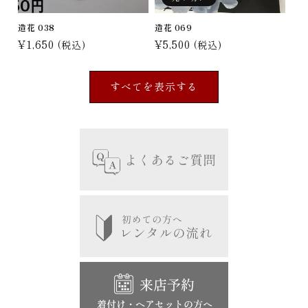
造花 038
造花 069
通
¥1,650
通
¥5,500
(税込)
(税込)
常
常
価
価
すべてを表示する
格
格