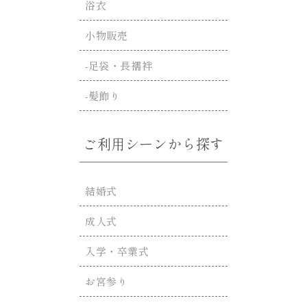
浴衣
小物販売
-足袋・長襦袢
-髪飾り
ご利用シーンから探す
結婚式
成人式
入学・卒業式
お宮参り