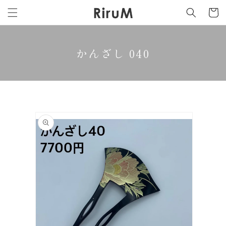
カ
コンテ
ンツに
ー
進む
ト
かんざし 040
商品情
報にス
キップ