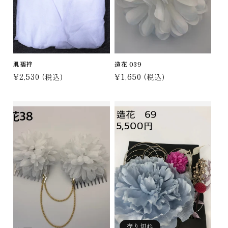
肌襦袢
造花 039
通
¥2,530
通
¥1,650
(税込)
(税込)
常
常
価
価
格
格
売り切れ