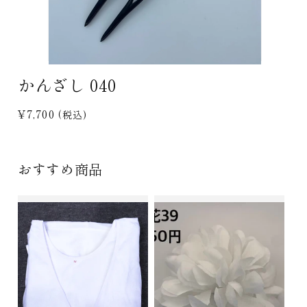
モ
かんざし 040
ー
ダ
ル
通
¥7,700
(税込)
で
常
メ
デ
価
ィ
格
おすすめ商品
ア
(1)
を
開
く