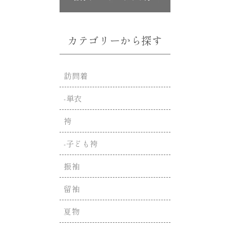
カテゴリーから探す
訪問着
-単衣
袴
-子ども袴
振袖
留袖
夏物