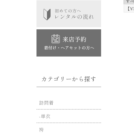
す
【¥
カテゴリーから探す
訪問着
-単衣
袴