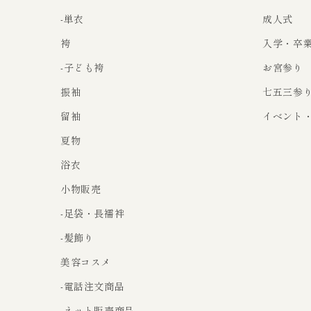
-単衣
成人式
袴
入学・卒
-子ども袴
お宮参り
振袖
七五三参
留袖
イベント
夏物
浴衣
小物販売
-足袋・長襦袢
-髪飾り
美容コスメ
-電話注文商品
-ネット販売商品