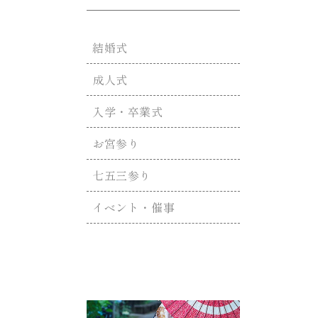
結婚式
成人式
入学・卒業式
お宮参り
七五三参り
イベント・催事