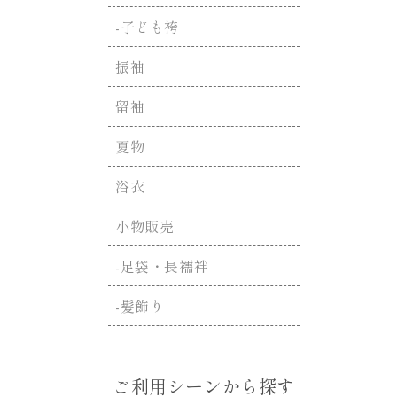
-子ども袴
振袖
留袖
夏物
浴衣
小物販売
-足袋・長襦袢
-髪飾り
ご利用シーンから探す