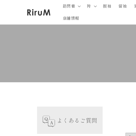
コンテ
訪問着
袴
振袖
留袖
ンツに
進む
店舗情報