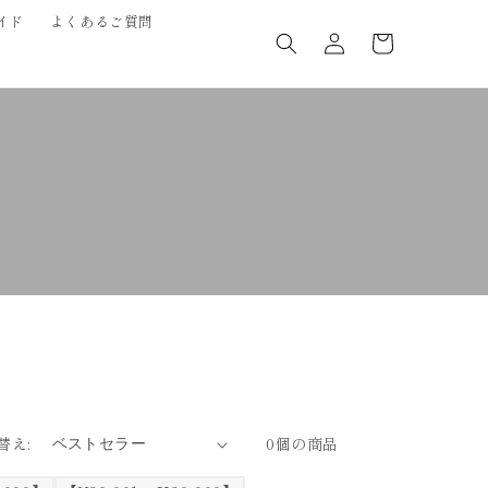
ロ
カ
イド
よくあるご質問
グ
ー
イ
ト
ン
替え:
0個の商品