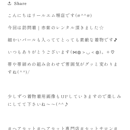
Share
こんにちはリールエム堺店です(#^^#)
今回は訪問着｜赤紫のレンタル頂きました☆
細かいパールも入っててとっても素敵な着物です🎵
いつもありがとうございます(⋈◍＞◡＜◍)。✧♡
帯や帯締めの組み合わせで雰囲気がグッと変わりま
すね(^^)/
少しずつ着物着用画像もUPしていきますので楽しみ
にしてて下さいね～～(^^♪
＃ヘアセット＃ヘアセット専門店＃セットサロン＃