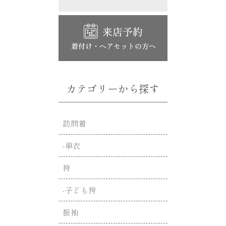
カテゴリーから探す
訪問着
-単衣
袴
-子ども袴
振袖