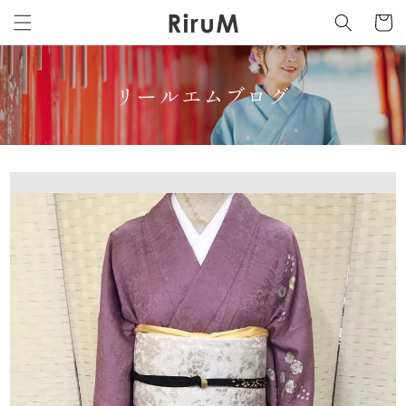
カ
コンテ
ンツに
ー
進む
ト
リールエムブログ