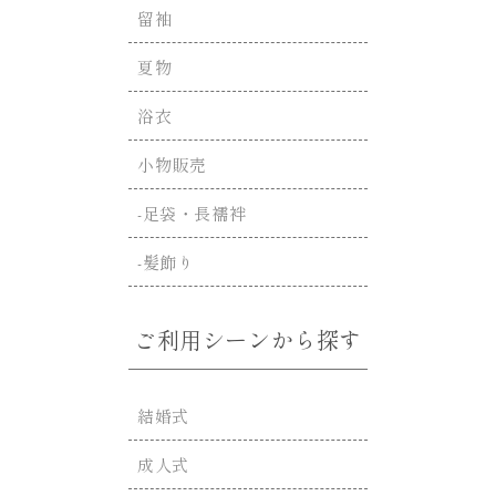
留袖
夏物
浴衣
小物販売
-足袋・長襦袢
-髪飾り
ご利用シーンから探す
結婚式
成人式